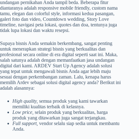
undangan pernikahan Anda tampil beda. Beberapa fitur
diantaranya adalah responsive mobile friendly, custom nama
tamu, elegan dan colorful style, informasi kedua pasangan,
galeri foto dan video, Countdown wedding, Story Love
timeline, navigasi peta lokasi, quotes dan doa, tentunya juga
tidak lupa lokasi dan waktu resepsi.
Supaya bisnis Anda semakin berkembang, sangat penting
untuk menerapkan strategi bisnis yang berkualitas dan
profesional secara online di era digital seperti saat ini. Maka,
salah satunya adalah dengan memanfaatkan jasa undangan
digital dari kami. ARDEV Start Up Agency adalah solusi
yang tepat untuk mengawali bisnis Anda agar lebih maju
sesuai dengan perkembangan zaman. Lalu, kenapa harus
memilih Ardev sebagai solusi digital agency anda? Berikut ini
adalah alasannya:
High quality,
semua produk yang kami tawarkan
memiliki kualitas terbaik di kelasnya.
Low price,
selain produk yang berkualitas, harga
produk yang ditawarkan juga sangat terjangkau.
Full support,
vendor selalu siap sedia untuk membantu
Anda.