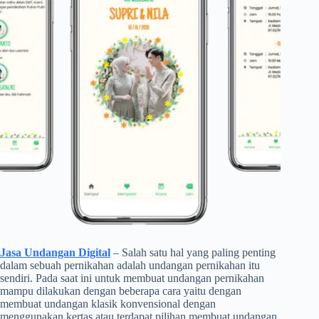
Jasa Undangan Digital
– Salah satu hal yang paling penting
dalam sebuah pernikahan adalah undangan pernikahan itu
sendiri. Pada saat ini untuk membuat undangan pernikahan
mampu dilakukan dengan beberapa cara yaitu dengan
membuat undangan klasik konvensional dengan
menggunakan kertas atau terdapat pilihan membuat undangan